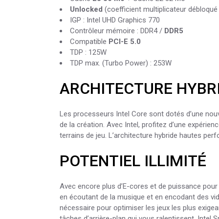
Unlocked
(coefficient multiplicateur débloqué
IGP : Intel UHD Graphics 770
Contrôleur mémoire : DDR4 /
DDR5
Compatible
PCI-E 5.0
TDP : 125W
TDP max. (Turbo Power) : 253W
ARCHITECTURE HYBR
Les processeurs Intel Core sont dotés d’une nouve
de la création. Avec Intel, profitez d’une expér
terrains de jeu. L’architecture hybride hautes pe
POTENTIEL ILLIMITÉ
Avec encore plus d’E-cores et de puissance pour l
en écoutant de la musique et en encodant des vid
nécessaire pour optimiser les jeux les plus exigea
tâches d’arrière-plan qui vous ralentissent. Intel