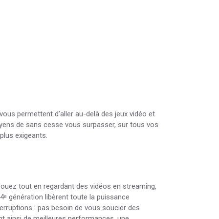
vous permettent d’aller au-delà des jeux vidéo et
moyens de sans cesse vous surpasser, sur tous vos
plus exigeants.
 Jouez tout en regardant des vidéos en streaming,
ᵉ génération libèrent toute la puissance
terruptions : pas besoin de vous soucier des
ant ainsi de meilleures performances, une