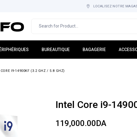
LOCALISEZ NOTRE MAGA
ÉRIPHÉRIQUES
BUREAUTIQUE
BAGAGERIE
ACCESSO
cran PC
IMPRESSION & IMAGERIE
Sac À Dos
Tapis-Ho
 CORE I9-14900KF (3.2 GHZ / 5.8 GHZ)
lavier
MOBILIER
Cartable
Adaptate
ouris
CONSOMMABLE
Étuis
Hub USB
asque
Sacoche
Rack
icro
Gadgets
Intel Core i9-1490
tockage Externe
Multi-Pri
aut-Parleur
119,000.00
DA
ebcam
nduleurs