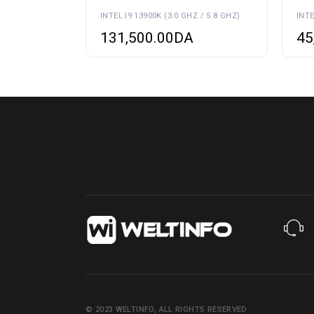
INTEL I9 13900K (3.0 GHZ / 5.8 GHZ)
131,500.00
DA
45
© 2023
WELTINFO
, ALL RIGHTS RESERVED