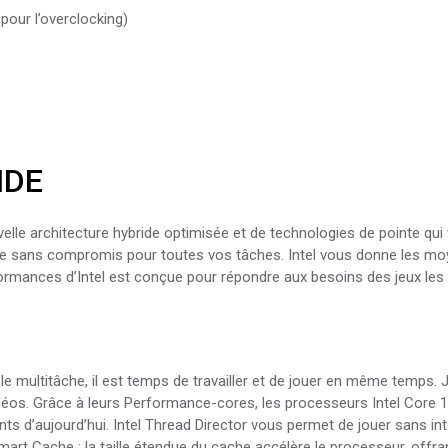
 pour l’overclocking)
IDE
lle architecture hybride optimisée et de technologies de pointe qui 
ience sans compromis pour toutes vos tâches. Intel vous donne les 
rformances d’Intel est conçue pour répondre aux besoins des jeux les 
e multitâche, il est temps de travailler et de jouer en même temps.
éos. Grâce à leurs Performance-cores, les processeurs Intel Core 14
nts d’aujourd’hui. Intel Thread Director vous permet de jouer sans in
 Smart Cache : la taille étendue du cache accélère le processeur, offr