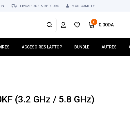
SIN
LIVRAISONS & RETOURS
MON COMPTE
0
0.00
DA
IRES
ACCESOIRES LAPTOP
BUNDLE
AUTRES
usses
Mémoire Laptop
Réseau
ur
Dalle Écran
Tablette
Clavier Laptop
Téléphonie
Lecteur Optique
Logiciel
 USB
Chargeur
0KF (3.2 GHz / 5.8 GHz)
ses
Batterie
Ventilateur Laptop
Connecteur