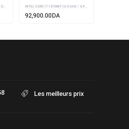
INTEL CORE I3-12100 (3.3 GHZ / 4.3 GHZ)
INTEL CORE I7 13700KF (3.4 GHZ / 5.4 GHZ)
92,900.00
DA
58
Les meilleurs prix