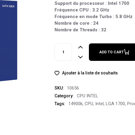
Support du processeur : Intel 1700
Fréquence CPU : 3.2 GHz
Fréquence en mode Turbo : 5.8 GHz
Nombre de core : 24
Nombre de Threads : 32
Intel Core i9-14900KF (3.2 GHz / 5.8 GHz
ADD TO CART
Ajouter à la liste de souhaits
10656
SKU:
CPU INTEL
Category:
14900k
,
CPU
,
Intel
,
LGA 1700
,
Pro
Tags: