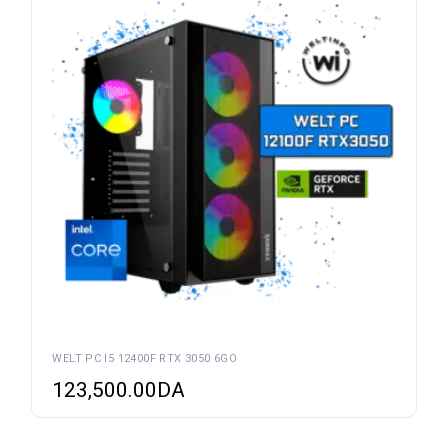
WELT PC I5 12400F RTX 3050 6GO
123,500.00
DA