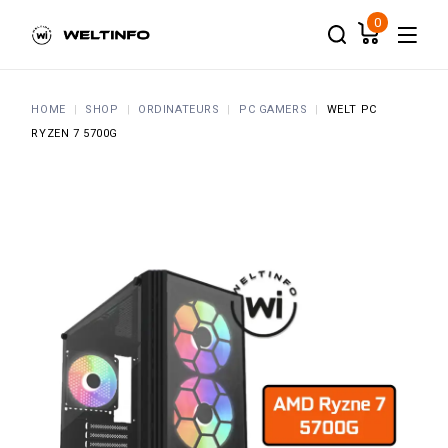
Skip
to
0
the
content
HOME
SHOP
ORDINATEURS
PC GAMERS
WELT PC
RYZEN 7 5700G