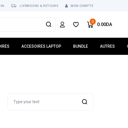
SIN
LIVRAISONS & RETOURS
MON COMPTE
0
0.00
DA
IRES
ACCESOIRES LAPTOP
BUNDLE
AUTRES
usses
Mémoire Laptop
Réseau
ur
Dalle Écran
Tablette
Clavier Laptop
Téléphonie
Lecteur Optique
Logiciel
 USB
Chargeur
Search
ses
Batterie
Ventilateur Laptop
Connecteur