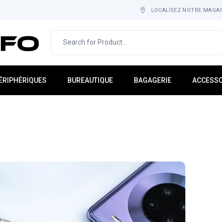
LOCALISEZ NOTRE MAGA
ÉRIPHÉRIQUES
BUREAUTIQUE
BAGAGERIE
ACCESSO
cran PC
IMPRESSION & IMAGERIE
Sac À Dos
Tapis-Ho
lavier
MOBILIER
Cartable
Adaptate
ouris
CONSOMMABLE
Étuis
Hub USB
asque
Sacoche
Rack
icro
Gadgets
tockage Externe
Multi-Pri
aut-Parleur
ebcam
nduleurs