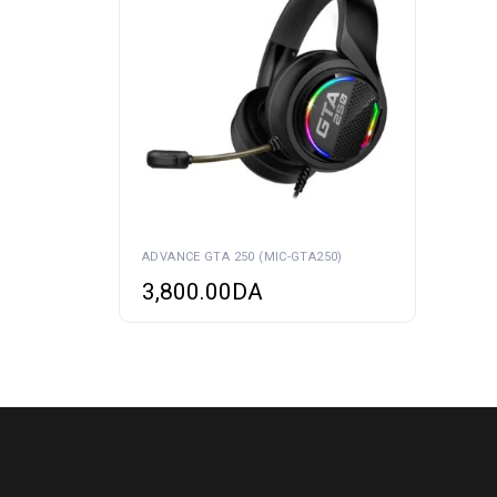
ADVANCE GTA 250 (MIC-GTA250)
3,800.00
DA