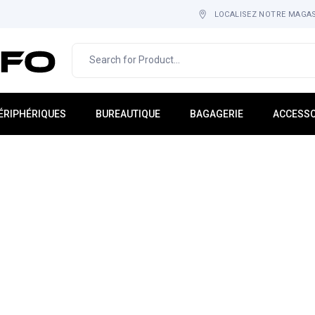
LOCALISEZ NOTRE MAGA
ÉRIPHÉRIQUES
BUREAUTIQUE
BAGAGERIE
ACCESSO
cran PC
IMPRESSION & IMAGERIE
Sac À Dos
Tapis-Ho
lavier
MOBILIER
Cartable
Adaptate
ouris
CONSOMMABLE
Étuis
Hub USB
asque
Sacoche
Rack
icro
Gadgets
tockage Externe
Multi-Pri
aut-Parleur
ebcam
nduleurs