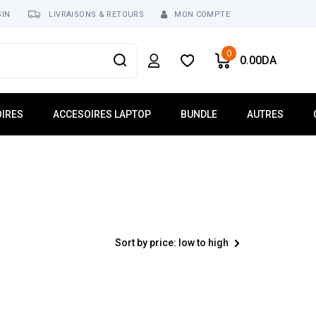
SIN
LIVRAISONS & RETOURS
MON COMPTE
0
0.00
DA
IRES
ACCESOIRES LAPTOP
BUNDLE
AUTRES
usses
Mémoire Laptop
Réseau
ur
Dalle Écran
Tablette
Clavier Laptop
Téléphonie
Lecteur Optique
Logiciel
 USB
Chargeur
Sort by price: low to high
ses
Batterie
Ventilateur Laptop
Connecteur