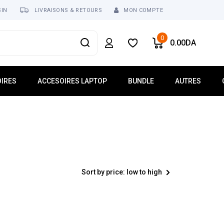
SIN
LIVRAISONS & RETOURS
MON COMPTE
0
0.00
DA
IRES
ACCESOIRES LAPTOP
BUNDLE
AUTRES
usses
Mémoire Laptop
Réseau
ur
Dalle Écran
Tablette
Clavier Laptop
Téléphonie
Lecteur Optique
Logiciel
 USB
Chargeur
Sort by price: low to high
ses
Batterie
Ventilateur Laptop
Connecteur