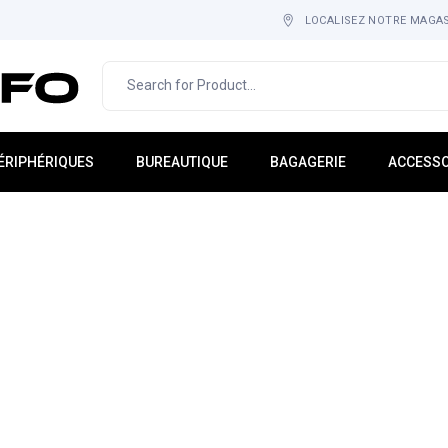
LOCALISEZ NOTRE MAGA
ÉRIPHÉRIQUES
BUREAUTIQUE
BAGAGERIE
ACCESSO
cran PC
IMPRESSION & IMAGERIE
Sac À Dos
Tapis-Ho
lavier
MOBILIER
Cartable
Adaptate
ouris
CONSOMMABLE
Étuis
Hub USB
asque
Sacoche
Rack
icro
Gadgets
tockage Externe
Multi-Pri
aut-Parleur
ebcam
nduleurs