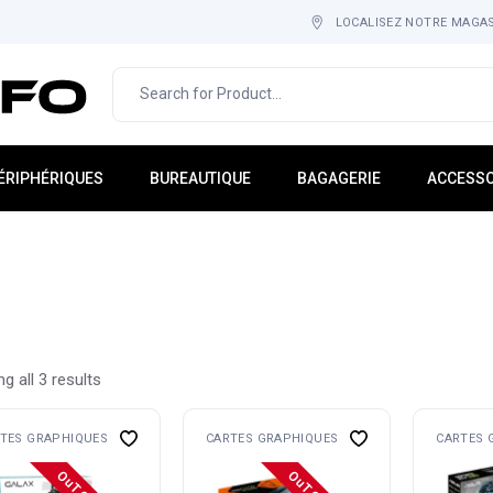
LOCALISEZ NOTRE MAGA
ÉRIPHÉRIQUES
BUREAUTIQUE
BAGAGERIE
ACCESSO
cran PC
IMPRESSION & IMAGERIE
Sac À Dos
Tapis-Ho
lavier
MOBILIER
Cartable
Adaptate
ouris
CONSOMMABLE
Étuis
Hub USB
asque
Sacoche
Rack
icro
Gadgets
g all 3 results
tockage Externe
Multi-Pri
aut-Parleur
TES GRAPHIQUES
CARTES GRAPHIQUES
CARTES 
ebcam
nduleurs