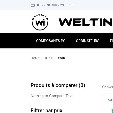
Skip
to
BIENVENU CHEZ WELTINFO
the
content
COMPOSANTS PC
ORDINATEURS
P
Alimentations
Mini PC
É
HOME
SHOP
12GB
Boitiers
PC de Bureau
C
Processeurs
PC Portable
S
Cartes Graphiques
All In One
C
Cartes Mères
PC Gamers
M
Produits à comparer
(
0
)
Showin
Mémoire
MacBook
S
Nothing to Compare Text
Refroidissement
H
CAR
Stockage
W
Filtrer par prix
O