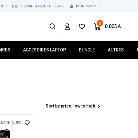
SIN
LIVRAISONS & RETOURS
MON COMPTE
0
0.00
DA
IRES
ACCESOIRES LAPTOP
BUNDLE
AUTRES
usses
Mémoire Laptop
Réseau
ur
Dalle Écran
Tablette
Clavier Laptop
Téléphonie
Lecteur Optique
Logiciel
 USB
Chargeur
Sort by price: low to high
ses
Batterie
Ventilateur Laptop
GRAPHIQUES
Connecteur