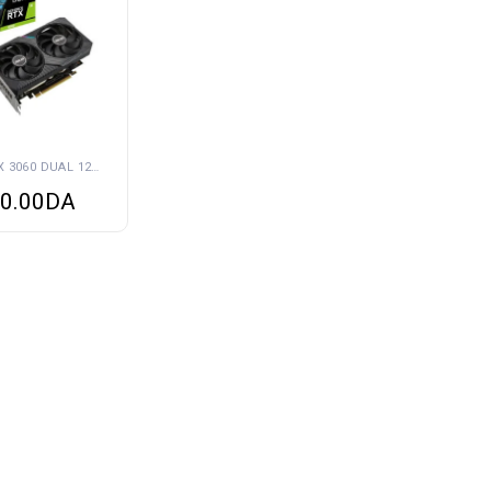
ASUS RTX 3060 DUAL 12GB OC
0.00
DA