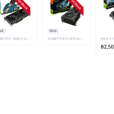
OuT Of Stock
OuT Of Stock
LD
SOLD
GALAX RTX™ 3060 (1-CLICK OC FEATURE)
GIGABYTE RTX 4070 SUPER EAGLE OC 12GB
82,50