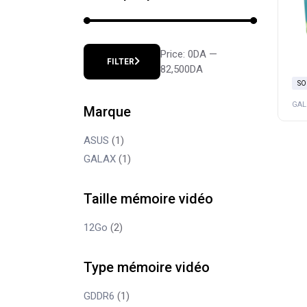
Price:
0DA
—
FILTER
Min
Max
82,500DA
price
price
SO
Marque
ASUS
(1)
GALAX
(1)
Taille mémoire vidéo
12Go
(2)
Type mémoire vidéo
GDDR6
(1)