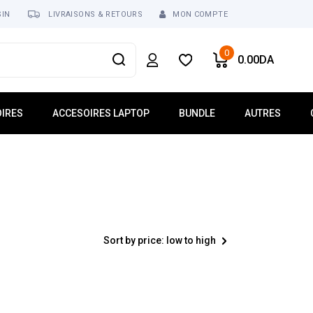
SIN
LIVRAISONS & RETOURS
MON COMPTE
0
0.00
DA
IRES
ACCESOIRES LAPTOP
BUNDLE
AUTRES
usses
Mémoire Laptop
Réseau
ur
Dalle Écran
Tablette
Clavier Laptop
Téléphonie
Lecteur Optique
Logiciel
 USB
Chargeur
Sort by price: low to high
ses
Batterie
Ventilateur Laptop
Connecteur