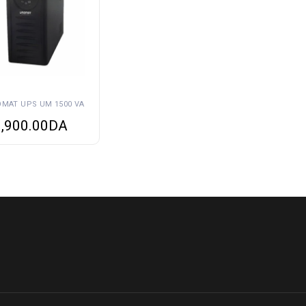
MAT UPS UM 1500 VA
,900.00
DA