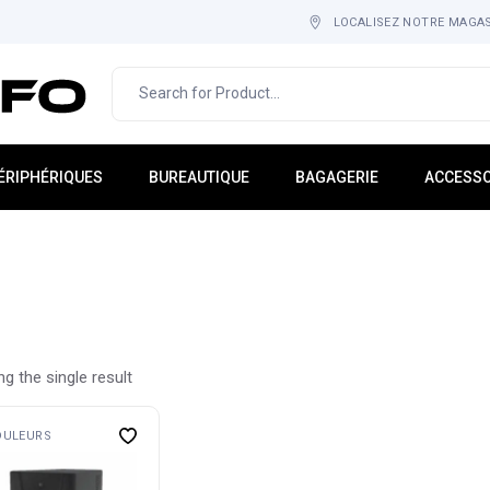
LOCALISEZ NOTRE MAGA
ÉRIPHÉRIQUES
BUREAUTIQUE
BAGAGERIE
ACCESSO
cran PC
IMPRESSION & IMAGERIE
Sac À Dos
Tapis-Ho
lavier
MOBILIER
Cartable
Adaptate
ouris
CONSOMMABLE
Étuis
Hub USB
asque
Sacoche
Rack
icro
Gadgets
g the single result
tockage Externe
Multi-Pri
aut-Parleur
DULEURS
ebcam
nduleurs