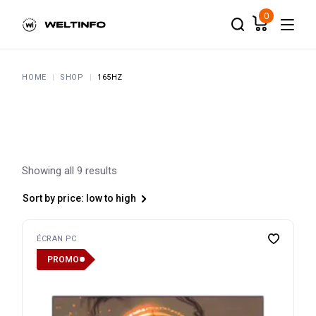
Skip
to
0
the
content
HOME
SHOP
165HZ
Showing all 9 results
Sort by price: low to high
ÉCRAN PC
PROMO