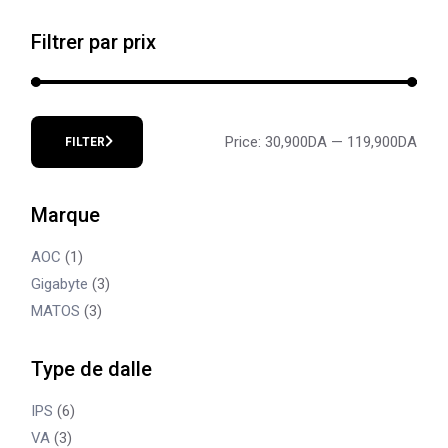
Filtrer par prix
Price:
30,900DA
—
119,900DA
FILTER
Min
Max
price
price
Marque
AOC
(1)
Gigabyte
(3)
MATOS
(3)
Type de dalle
IPS
(6)
VA
(3)