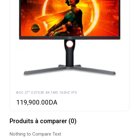
AOC 27″ U27G3X 4K 1MS 165HZ IPS
119,900.00
DA
Produits à comparer
(
0
)
Nothing to Compare Text