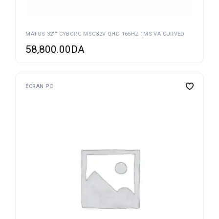
MATOS 32″” CYBORG MSG32V QHD 165HZ 1MS VA CURVED
58,800.00
DA
ÉCRAN PC