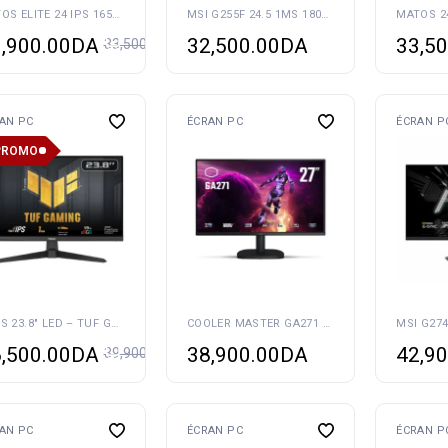
MATOS ELITE 24 IPS 165HZ
MSI G255F 24.5 1MS 180HZ IPS
,900.00
DA
32,500.00
DA
33,50
33,500.00
DA
AN PC
ÉCRAN PC
ÉCRAN P
PROMO
ASUS 23.8″ LED – TUF GAMING VG249Q3A
COOLER MASTER GA271 100HZ 1MS
,500.00
DA
38,900.00
DA
42,90
39,900.00
DA
AN PC
ÉCRAN PC
ÉCRAN P