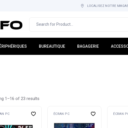
LOCALISEZ NOTRE MAGA
ÉRIPHÉRIQUES
BUREAUTIQUE
BAGAGERIE
ACCESSO
cran PC
IMPRESSION & IMAGERIE
Sac À Dos
Tapis-Ho
lavier
MOBILIER
Cartable
Adaptate
ouris
CONSOMMABLE
Étuis
Hub USB
asque
Sacoche
Rack
icro
Gadgets
g 1–16 of 23 results
tockage Externe
Multi-Pri
aut-Parleur
AN PC
ÉCRAN PC
ÉCRAN P
ebcam
nduleurs