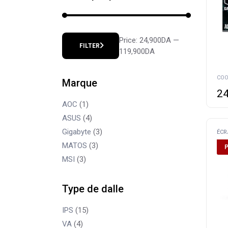
Price:
24,900DA
—
FILTER
Min
Max
119,900DA
price
price
Marque
24
AOC
(1)
ASUS
(4)
Gigabyte
(3)
ÉCR
MATOS
(3)
MSI
(3)
Type de dalle
IPS
(15)
VA
(4)