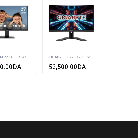
MSI PRO MP273U IPS 4K 27
GIGABYTE G27FC 27″ 165HZ 1MS
0.00
DA
53,500.00
DA