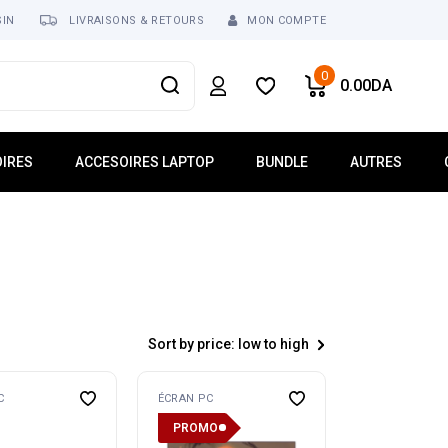
SIN
LIVRAISONS & RETOURS
MON COMPTE
0
0.00
DA
IRES
ACCESOIRES LAPTOP
BUNDLE
AUTRES
usses
Mémoire Laptop
Réseau
ur
Dalle Écran
Tablette
Clavier Laptop
Téléphonie
Lecteur Optique
Logiciel
 USB
Chargeur
Sort by price: low to high
ses
Batterie
Ventilateur Laptop
C
ÉCRAN PC
Connecteur
PROMO