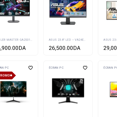
COOLER MASTER GA2501 100HZ 1MS
ASUS 23.8″ LED – VA24EHF
,900.00
DA
26,500.00
DA
29,00
AN PC
ÉCRAN PC
ÉCRAN P
PROMO