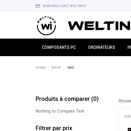
Skip
to
BIENVENU CHEZ WELTINFO
the
content
COMPOSANTS PC
ORDINATEURS
P
Alimentations
Mini PC
É
HOME
SHOP
1MS
Boitiers
PC de Bureau
C
Processeurs
PC Portable
S
Cartes Graphiques
All In One
C
Cartes Mères
PC Gamers
M
Produits à comparer
(
0
)
Showin
Mémoire
MacBook
S
Nothing to Compare Text
Refroidissement
H
ÉCR
Stockage
W
Filtrer par prix
O