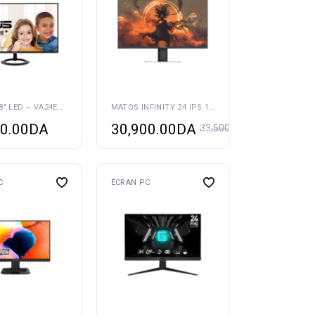
ASUS 23.8″ LED – VA24EHF 1MS 100HZ
MATOS INFINITY 24 IPS 165HZ
0.00
DA
30,900.00
DA
33,500.00
DA
C
ÉCRAN PC