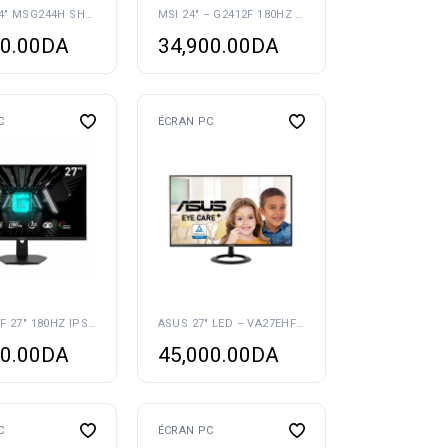
MATOS 24″ MSG244H SHOOTER 180HZ FAST IPS 1MS
MSI 24″ – G2412F 180HZ 1MS
0.00
DA
34,900.00
DA
C
ÉCRAN PC
MSI G274F 27″ 180HZ IPS 1MS
ASUS 27″ LED – VA27EHF 1MS 100HZ
0.00
DA
45,000.00
DA
C
ÉCRAN PC