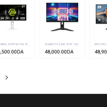
MSI MAG 274PFW FHD IPS 180HZ 1MS
GIGABYTE G24F 23.8″ 165HZ 1MS
,500.00
DA
48,000.00
DA
48,90