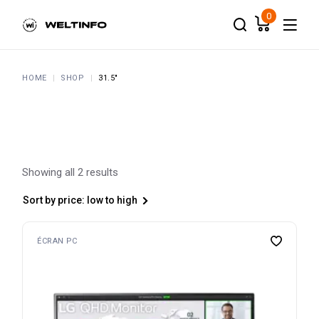
Skip
to
0
the
content
HOME
SHOP
31.5"
Showing all 2 results
Sort by price: low to high
ÉCRAN PC