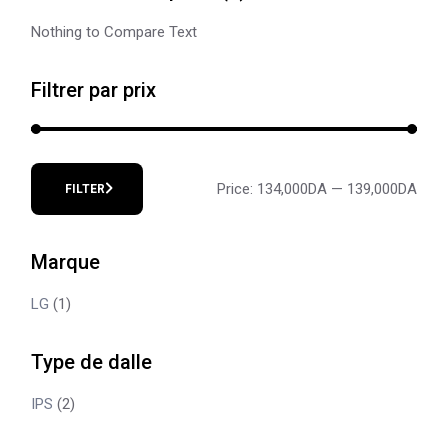
Nothing to Compare Text
Filtrer par prix
Price:
134,000DA
—
139,000DA
FILTER
Min
Max
price
price
Marque
LG
(1)
Type de dalle
IPS
(2)