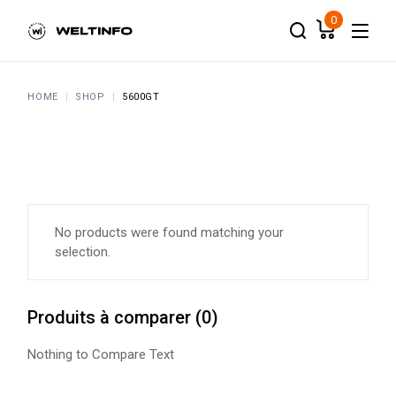
Skip
to
0
the
content
HOME
SHOP
5600GT
No products were found matching your
selection.
Produits à comparer
(
0
)
Nothing to Compare Text