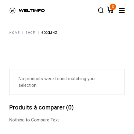
Skip
to
0
the
content
HOME
SHOP
6000MHZ
No products were found matching your
selection.
Produits à comparer
(
0
)
Nothing to Compare Text