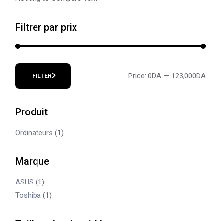
Filtrer par prix
Price:
0DA
—
123,000DA
FILTER
Min
Max
price
price
Produit
Ordinateurs
(1)
Marque
ASUS
(1)
Toshiba
(1)