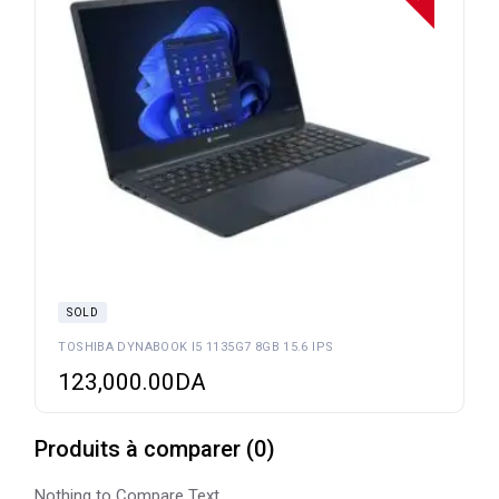
SOLD
TOSHIBA DYNABOOK I5 1135G7 8GB 15.6 IPS
123,000.00
DA
Produits à comparer
(
0
)
Nothing to Compare Text