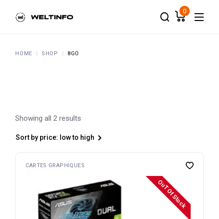
Skip
to
0
the
content
HOME
SHOP
8GO
Showing all 2 results
Sort by price: low to high
CARTES GRAPHIQUES
OuT Of Stock