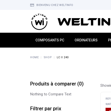
Skip
to
BIENVENU CHEZ WELTINFO
the
content
COMPOSANTS PC
ORDINATEURS
P
Alimentations
Mini PC
É
HOME
SHOP
LC II 240
Boitiers
PC de Bureau
C
Processeurs
PC Portable
S
Cartes Graphiques
All In One
C
Cartes Mères
PC Gamers
M
Produits à comparer
(
0
)
Showin
Mémoire
MacBook
S
Nothing to Compare Text
Refroidissement
H
REF
Stockage
W
WAT
Filtrer par prix
O