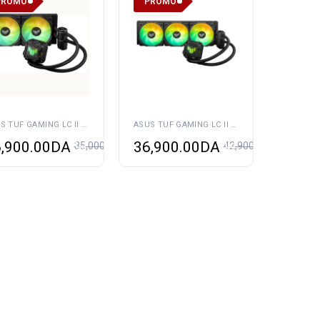
PROMO
PROMO
ASUS TUF GAMING LC II 240 ARGB
ASUS TUF GAMING LC II 360 ARGB
,900.00
DA
36,900.00
DA
35,000.00
DA
42,900.00
DA