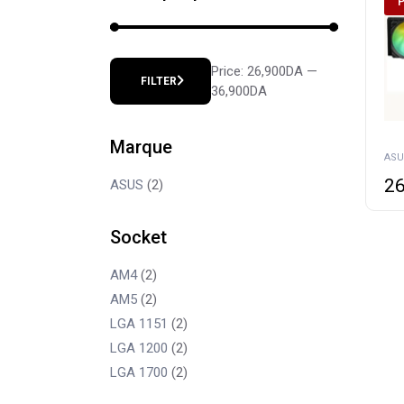
Price:
26,900DA
—
FILTER
Min
Max
36,900DA
price
price
Marque
26
ASUS
(2)
Socket
AM4
(2)
AM5
(2)
LGA 1151
(2)
LGA 1200
(2)
LGA 1700
(2)