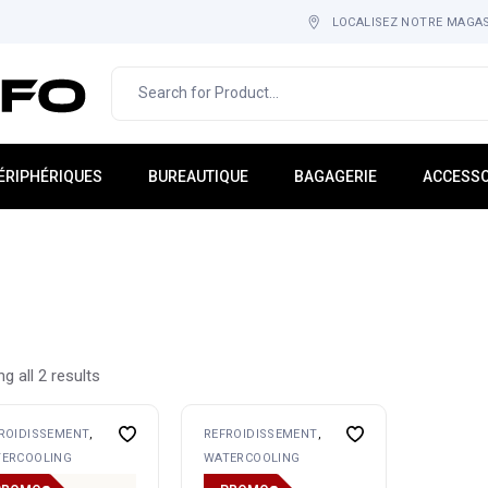
LOCALISEZ NOTRE MAGA
ÉRIPHÉRIQUES
BUREAUTIQUE
BAGAGERIE
ACCESSO
cran PC
IMPRESSION & IMAGERIE
Sac À Dos
Tapis-Ho
lavier
MOBILIER
Cartable
Adaptate
ouris
CONSOMMABLE
Étuis
Hub USB
asque
Sacoche
Rack
icro
Gadgets
g all 2 results
tockage Externe
Multi-Pri
aut-Parleur
ROIDISSEMENT
REFROIDISSEMENT
ebcam
ERCOOLING
WATERCOOLING
nduleurs