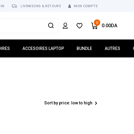
SIN
LIVRAISONS & RETOURS
MON COMPTE
0
0.00
DA
IRES
ACCESOIRES LAPTOP
BUNDLE
AUTRES
usses
Mémoire Laptop
Réseau
ur
Dalle Écran
Tablette
Clavier Laptop
Téléphonie
Lecteur Optique
Logiciel
 USB
Chargeur
Sort by price: low to high
ses
Batterie
Ventilateur Laptop
Connecteur