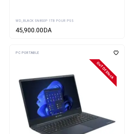
WD_BLACK SN850P 1TB POUR PS5
45,900.00
DA
PC PORTABLE
OuT Of Stock