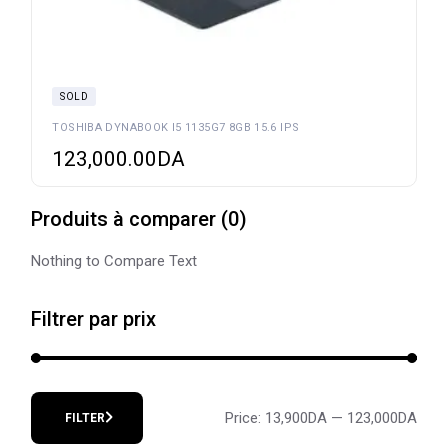
SOLD
TOSHIBA DYNABOOK I5 1135G7 8GB 15.6 IPS
123,000.00
DA
Produits à comparer
(
0
)
Nothing to Compare Text
Filtrer par prix
Price:
13,900DA
—
123,000DA
FILTER
Min
Max
price
price