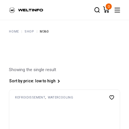
Skip
to
0
the
content
HOME
SHOP
M360
Showing the single result
Sort by price: low to high
REFROIDISSEMENT
WATERCOOLING