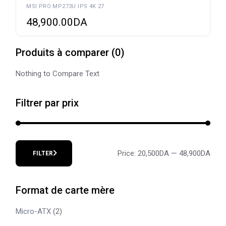
MSI PRO MP273U IPS 4K 27
48,900.00
DA
Produits à comparer
(
0
)
Nothing to Compare Text
Filtrer par prix
Price:
20,500DA
—
48,900DA
FILTER
Min
Max
price
price
Format de carte mère
Micro-ATX
(2)