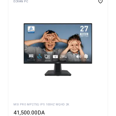
ÉCRAN PC
MSI PRO MP275Q IPS 100HZ WQHD 2K
41,500.00
DA