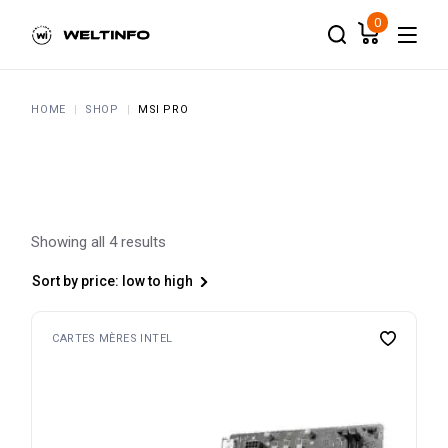
Skip
to
0
the
content
HOME
SHOP
MSI PRO
Showing all 4 results
Sort by price: low to high
CARTES MÈRES INTEL