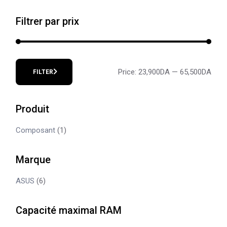
Filtrer par prix
Price:
23,900DA
—
65,500DA
FILTER
Min
Max
price
price
Produit
Composant
(1)
Marque
ASUS
(6)
Capacité maximal RAM