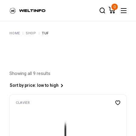
Skip
to
0
the
content
HOME
SHOP
TUF
Showing all 9 results
Sort by price: low to high
CLAVIER