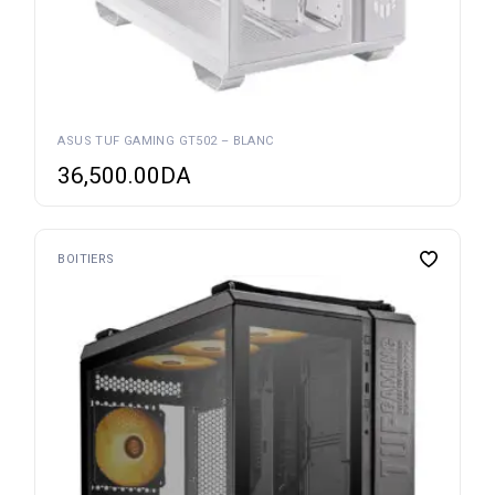
ASUS TUF GAMING GT502 – BLANC
36,500.00
DA
BOITIERS