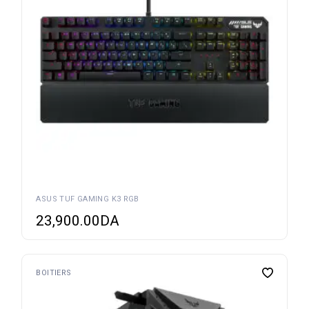
ASUS TUF GAMING K3 RGB
23,900.00
DA
BOITIERS