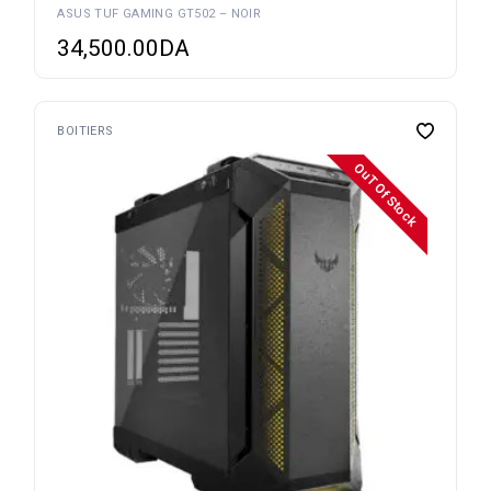
ASUS TUF GAMING GT502 – NOIR
34,500.00
DA
BOITIERS
OuT Of Stock