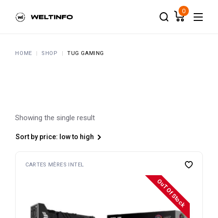
Skip
to
0
the
content
HOME
SHOP
TUG GAMING
Showing the single result
Sort by price: low to high
CARTES MÈRES INTEL
OuT Of Stock