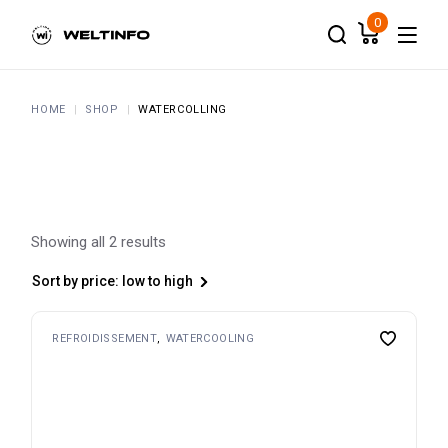
Skip
to
0
the
content
HOME
SHOP
WATERCOLLING
Showing all 2 results
Sort by price: low to high
REFROIDISSEMENT
WATERCOOLING