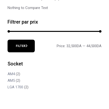
Nothing to Compare Text
Filtrer par prix
Price:
32,500DA
—
44,500DA
FILTER
Min
Max
price
price
Socket
AM4
(2)
AM5
(2)
LGA 1700
(2)