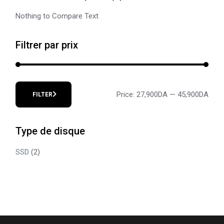
Nothing to Compare Text
Filtrer par prix
Price:
27,900DA
—
45,900DA
FILTER
Min
Max
price
price
Type de disque
SSD
(2)