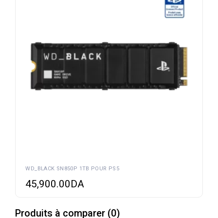
WD_BLACK SN850P 1TB POUR PS5
45,900.00
DA
Produits à comparer
(
0
)