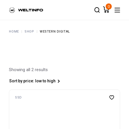
Skip
to
0
the
content
HOME
SHOP
WESTERN DIGITAL
Showing all 2 results
Sort by price: low to high
SSD