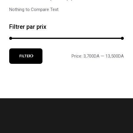
Nothing to Compare Text
Filtrer par prix
Price:
3,700DA
—
13,500DA
FILTER
Min
Max
price
price