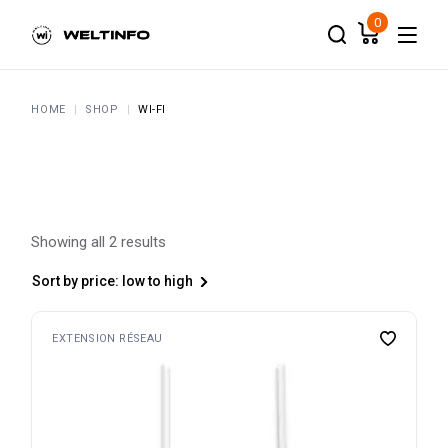
Skip
to
0
the
content
HOME
SHOP
WI-FI
Showing all 2 results
Sort by price: low to high
EXTENSION RÉSEAU