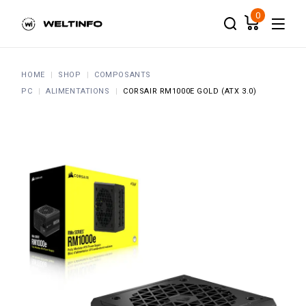
Skip
to
0
the
content
HOME
SHOP
COMPOSANTS
PC
ALIMENTATIONS
CORSAIR RM1000E GOLD (ATX 3.0)