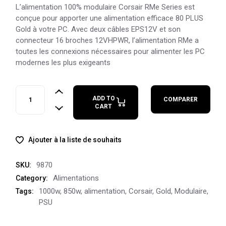
L’alimentation 100% modulaire Corsair RMe Series est
conçue pour apporter une alimentation efficace 80 PLUS
Gold à votre PC. Avec deux câbles EPS12V et son
connecteur 16 broches 12VHPWR, l’alimentation RMe a
toutes les connexions nécessaires pour alimenter les PC
modernes les plus exigeants
Corsair RM1000e Gold (ATX 3.0) quantity
ADD TO
COMPARER
CART
Ajouter à la liste de souhaits
9870
SKU:
Alimentations
Category:
1000w
,
850w
,
alimentation
,
Corsair
,
Gold
,
Modulaire
,
Tags:
PSU