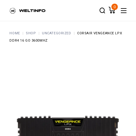
Skip
to
0
the
content
HOME
SHOP
UNCATEGORIZED
CORSAIR VENGEANCE LPX
DDR4 16 GO 3600MHZ