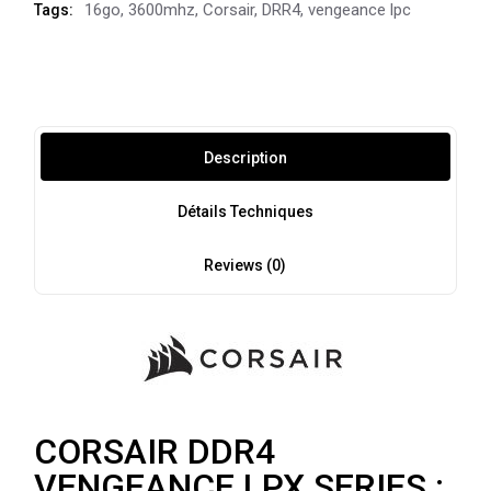
16go
,
3600mhz
,
Corsair
,
DRR4
,
vengeance lpc
Tags:
Description
Détails Techniques
Reviews (0)
CORSAIR DDR4
VENGEANCE LPX SERIES :