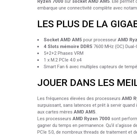
Ryzen 7000
sur
socket AMD AM5
. Elle permet
embarque une connectivité complète avec nota
LES PLUS DE LA GIG
Socket AMD AM5
pour processeur
AMD Ryz
4 Slots mémoire DDR5
7600 MHz (OC) Dual-
5+2+2 Phases VRM
1 x M.2 PCIe 4.0 x4
Smart Fan 6 avec multiples capteurs de tempé
JOUER DANS LES MEI
Les fréquences élevées des processeurs
AMD R
surpuissant, sans latences et prêt à servir quand
aux cartes mères
AMD AM5
.
Les processeurs
AMD Ryzen 7000
sont performa
gagner du temps en permanence. Qu’il s’agisse de r
PCIe 5.0, de nombreux threads de traitement et d