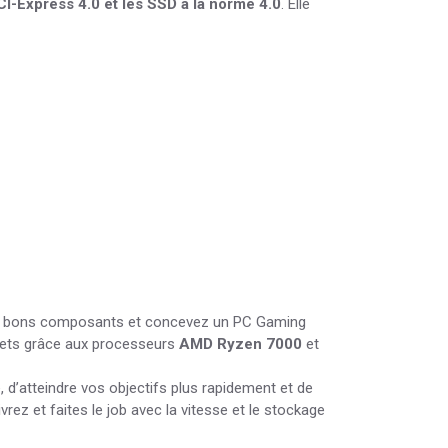
I-Express 4.0 et les SSD à la norme 4.0
. Elle
les bons composants et concevez un PC Gaming
mmets grâce aux processeurs
AMD Ryzen 7000
et
 d’atteindre vos objectifs plus rapidement et de
ez et faites le job avec la vitesse et le stockage