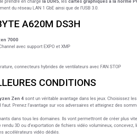
 de prendre en charge
la DDR5
, les
cartes graphiques à la norme PC
mment du réseau
LAN 1 GbE ainsi que de l’USB 3.0.
ABYTE A620M DS3H
en 7000
Channel avec support EXPO et XMP
rature, connecteurs hybrides de ventilateurs avec FAN STOP​
LLEURES CONDITIONS
yzen Zen 4
sont un véritable avantage dans les jeux. Choisissez 
 il faut. Prenez l’avantage sur vos adversaires et atteignez des so
nts dans tous les domaines. Ils vont permettront de créer plus vite,
endu 3D ou d’exportation de fichiers vidéo volumineux, concevez, livr
es accélérateurs vidéo dédiés.