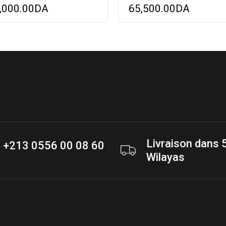
,000.00
DA
65,500.00
DA
Livraison dans 
+213 0556 00 08 60
Wilayas