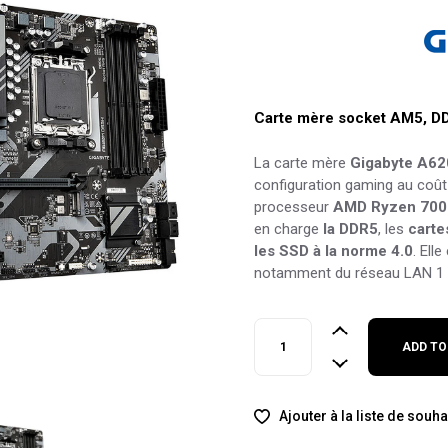
Carte mère socket AM5, DD
La carte mère
Gigabyte A6
configuration gaming au coût 
processeur
AMD Ryzen 700
en charge
la DDR5
, les
carte
les SSD à la norme 4.0
. Ell
notamment du réseau
LAN 1
GIGABYTE AMD A620M DS3H 
ADD TO
Ajouter à la liste de souha