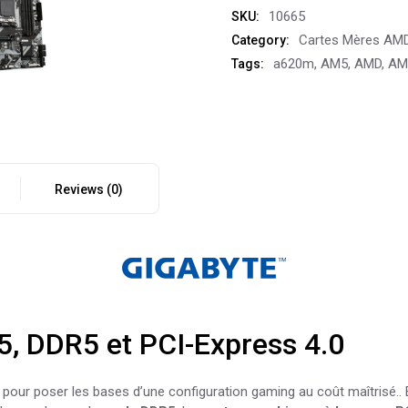
10665
SKU:
Cartes Mères AM
Category:
a620m
,
AM5
,
AMD
,
AM
Tags:
Reviews (0)
, DDR5 et PCI-Express 4.0
e pour poser les bases d’une configuration gaming au coût maîtrisé.