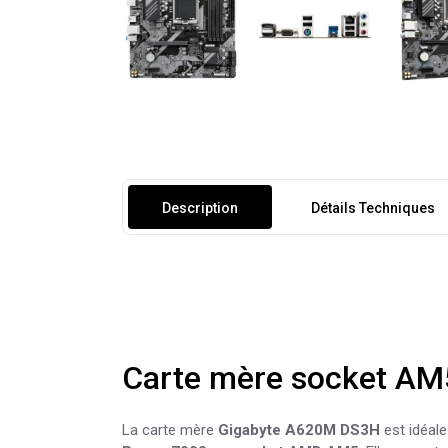
Description
Détails Techniques
Carte mère socket AM5
La carte mère
Gigabyte A620M DS3H
est idéal