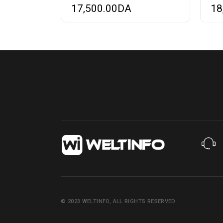
17,500.00
DA
18
© 2023
WELTINFO
, ALL RIGHTS RESERVED