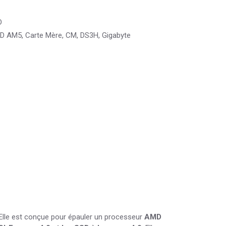
D
D AM5
,
Carte Mère
,
CM
,
DS3H
,
Gigabyte
. Elle est conçue pour épauler un processeur
AMD