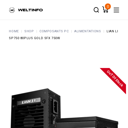
Skip
to
0
the
content
HOME
SHOP
COMPOSANTS PC
ALIMENTATIONS
LIAN LI
SP750 80PLUS GOLD SFX 750W
OuT Of Stock