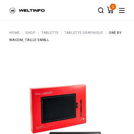
Skip
to
0
the
content
HOME
SHOP
TABLETTE
TABLETTE GRAPHIQUE
ONE BY
WACOM, TAILLE SMALL